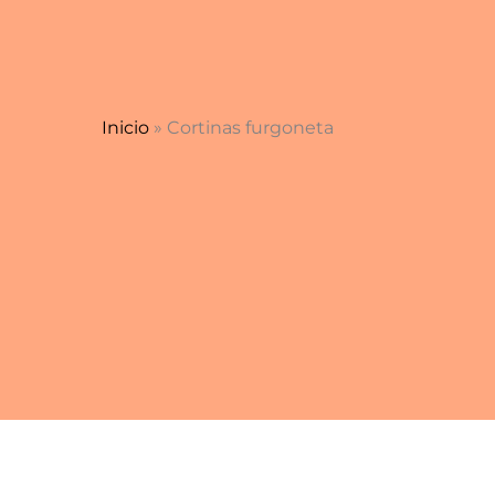
Ir
al
contenido
Inicio
»
Cortinas furgoneta