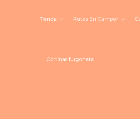
Tienda
Rutas En Camper
C
Cortinas furgoneta