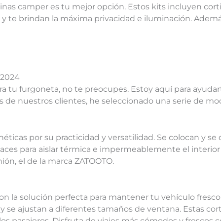
inas camper es tu mejor opción. Estos kits incluyen cort
cas y te brindan la máxima privacidad e iluminación. Ademá
 2024
r para tu furgoneta, no te preocupes. Estoy aquí para ayuda
s de nuestros clientes, he seleccionado una serie de m
icas por su practicidad y versatilidad. Se colocan y se
caces para aislar térmica e impermeablemente el interior
nión, el de la marca ZATOOTO.
 la solución perfecta para mantener tu vehículo fresco 
s y se ajustan a diferentes tamaños de ventana. Estas co
 los pasajeros. Disfruta de viajes más cómodos y frescos 