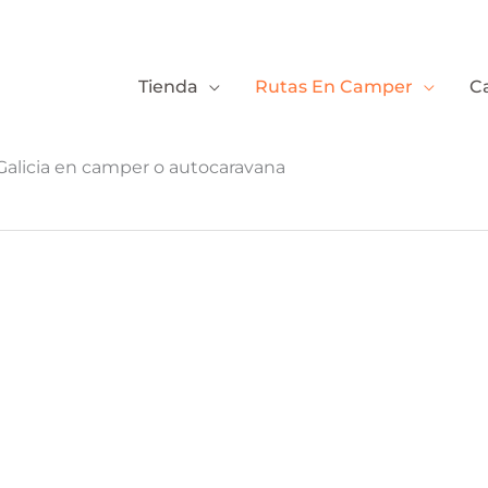
Tienda
Rutas En Camper
C
r Galicia en camper o autocaravana