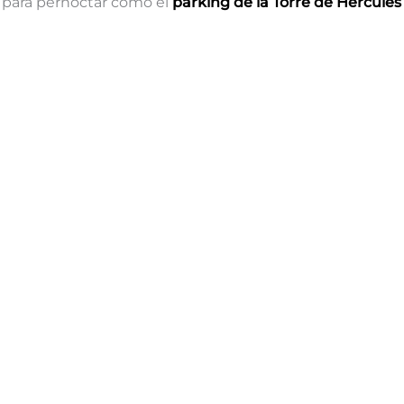
s para pernoctar como el
parking de la Torre de Hércules