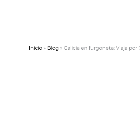
Ir
al
contenido
Inicio
»
Blog
»
Galicia en furgoneta: Viaja po