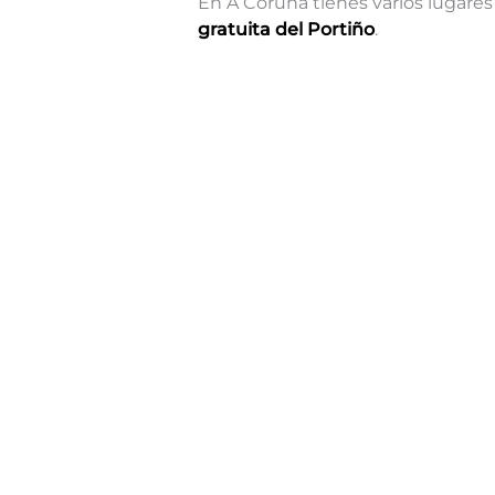
En A Coruña tienes varios lugare
gratuita del Portiño
.